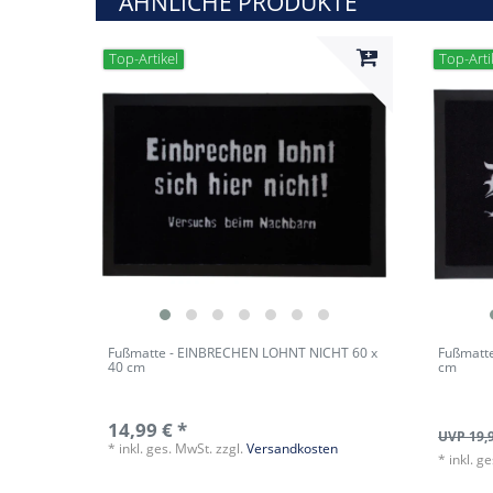
ÄHNLICHE PRODUKTE
Top-Artikel
Top-Arti
Fußmatte - EINBRECHEN LOHNT NICHT 60 x
Fußmatte
40 cm
cm
14,99 € *
UVP 19,
*
inkl. ges. MwSt.
zzgl.
Versandkosten
*
inkl. g