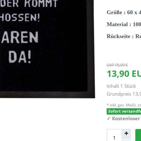
Größe : 60 x 
Material : 1
Rückseite : R
UVP 19,99 €
13,90 
Inhalt
1
Stück
Grundpreis
13,
* inkl. ges. MwSt. zz
Sofort versandfe
✓
Kostenloser