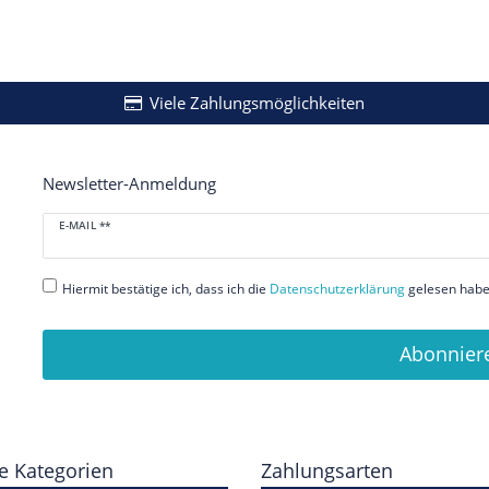
Viele Zahlungsmöglichkeiten
Newsletter-Anmeldung
Newsletter
E-MAIL **
Honig
Hiermit bestätige ich, dass ich die
Daten­schutz­erklärung
gelesen habe.
Abonnier
e Kategorien
Zahlungsarten