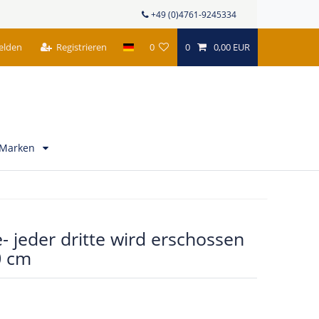
+49 (0)4761-9245334
elden
Registrieren
0
0
0,00 EUR
Marken
 jeder dritte wird erschossen
0 cm