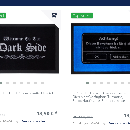
kel
Top-Artikel
- Dark Side Spruchmatte 60 x 40
Fußmatte- Dieser Bewohner ist zur Z
Dich nicht Verfügbar, Türmatte,
Sauberlaufmatte, Schmutzmatte
13,90 € *
13
99 €
UVP 19,99 €
es. MwSt.
zzgl.
Versandkosten
*
inkl. ges. MwSt.
zzgl.
Versandkost