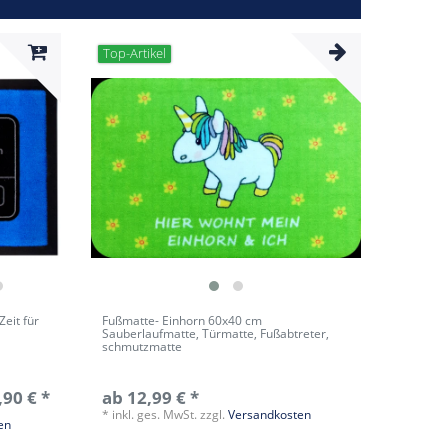
Top-Artikel
eit für
Fußmatte- Einhorn 60x40 cm
Sauberlaufmatte, Türmatte, Fußabtreter,
schmutzmatte
,90 € *
ab 12,99 € *
*
inkl. ges. MwSt.
zzgl.
Versandkosten
en