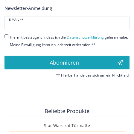
Newsletter-Anmeldung
Newsletter
E-MAIL **
Honig
Hiermit bestätige ich, dass ich die
Daten­schutz­erklärung
gelesen habe.
Meine Einwilligung kann ich jederzeit widerrufen.**
Abonnieren
** Hierbei handelt es sich um ein Pflichtfeld.
Beliebte Produkte
Star Wars rot Türmatte