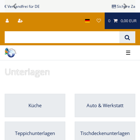
Sichere Zahlungsmöglichkeiten
Previous
Next
0
0,00 EUR
☰
Unterlagen
Küche
Auto & Werkstatt
Teppichunterlagen
Tischdeckenunterlagen