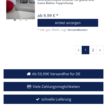
harte Böden Teppichstop
ab 9,99 € *
Artikel anzeigen
*
inkl. ges. MwSt.
zzgl.
Versandkosten
1
2
Ab 59,99€ Versandfrei für DE
Viele Zahlungsmöglichkeiten
schnelle Lieferung