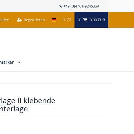
+49 (0)4761-9245334
elden
Registrieren
0
0
0,00 EUR
Marken
lage II klebende
nterlage