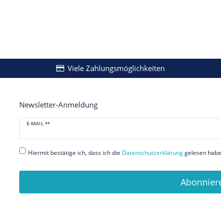
Viele Zahlungsmöglichkeiten
Newsletter-Anmeldung
Newsletter
E-MAIL **
Honig
Hiermit bestätige ich, dass ich die
Daten­schutz­erklärung
gelesen habe.
Abonnier