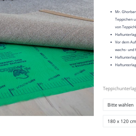
Mr. Ghorbani
Teppichen un
von Teppich
Haftunterlag
Vor dem Auf
wachs- und f
Haftunterla
Haftunterlag
Teppichunterla
Bitte wählen
180 x 120 c