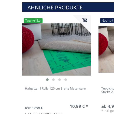
ÄHNLICHE PRODUKTE
Top-Artikel
Neuheit
Haftgitter II Rolle 120 cm Breite Meterware
Teppichu
Stärke 
10,99 € *
ab 4,9
UVP 19,99 €
*
inkl. g