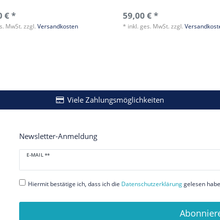
 € *
59,00 € *
es. MwSt.
zzgl.
Versandkosten
*
inkl. ges. MwSt.
zzgl.
Versandkost
Viele Zahlungsmöglichkeiten
Newsletter-Anmeldung
Newsletter
E-MAIL **
Honig
Hiermit bestätige ich, dass ich die
Daten­schutz­erklärung
gelesen habe.
Abonnier