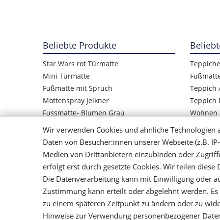
Beliebte Produkte
Beliebt
Star Wars rot Türmatte
Teppich
Mini Türmatte
Fußmatt
Fußmatte mit Spruch
Teppich 
Mottenspray Jeikner
Teppich 
Fussmatte- Blumen Grau
Wohnen
Star Wars Logo Türmatte
Wir verwenden Cookies und ähnliche Technologien 
Kinder Fußmatte Frosch
Daten von Besucher:innen unserer Webseite (z.B. IP-
Mensch ärger Dich nicht Teppich
Medien von Drittanbietern einzubinden oder Zugriff
Bunter Teppich Handgewebt
erfolgt erst durch gesetzte Cookies. Wir teilen diese
Die Datenverarbeitung kann mit Einwilligung oder au
Zustimmung kann erteilt oder abgelehnt werden. Es b
Impressum
Daten­schutz­erklä
zu einem späteren Zeitpunkt zu ändern oder zu wid
Hinweise zur Verwendung personenbezogener Daten