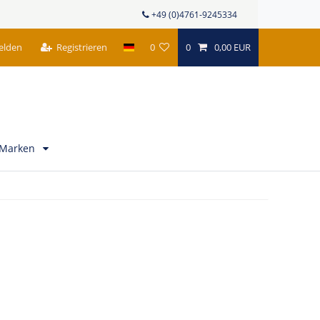
+49 (0)4761-9245334
elden
Registrieren
0
0
0,00 EUR
Marken