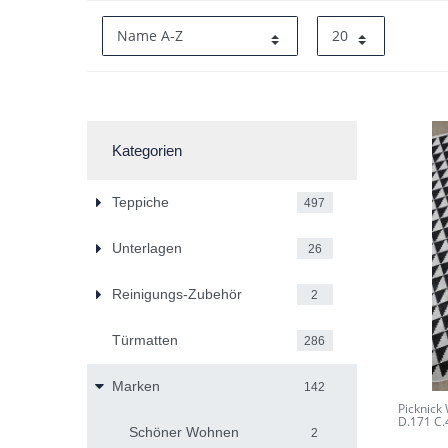
Kategorien
Teppiche
497
Unterlagen
26
Reinigungs-Zubehör
2
Türmatten
286
Marken
142
Picknick
D.171 C.
Schöner Wohnen
2