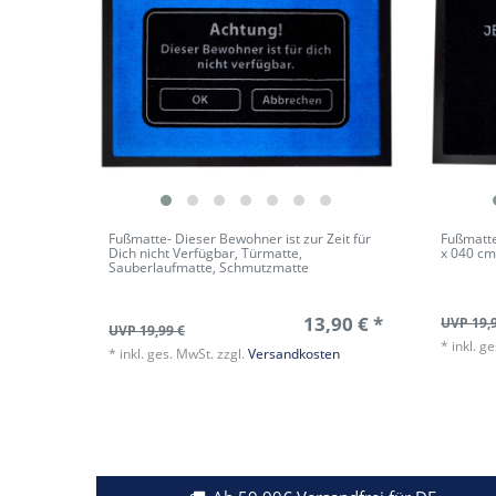
Fußmatte- Dieser Bewohner ist zur Zeit für
Fußmatte
Dich nicht Verfügbar, Türmatte,
x 040 c
Sauberlaufmatte, Schmutzmatte
13,90 € *
UVP 19,
UVP 19,99 €
*
inkl. g
*
inkl. ges. MwSt.
zzgl.
Versandkosten