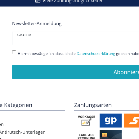
Viele Zahlungsmöglichkeiten
Newsletter-Anmeldung
Newsletter
E-MAIL **
Honig
Hiermit bestätige ich, dass ich die
Daten­schutz­erklärung
gelesen habe.
Abonnier
e Kategorien
Zahlungsarten
e
en
Antirutsch-Unterlagen