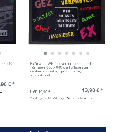
ht 60x40
Fußmatte- Wir müssen draussen bleiben
Türmatte 060 x 040 cm Fußabtreter,
sauberlaufmatte, spruchmatte,
schmutzmatte
,90 € *
13,90 € *
UVP 19,90 €
en
*
inkl. ges. MwSt.
zzgl.
Versandkosten