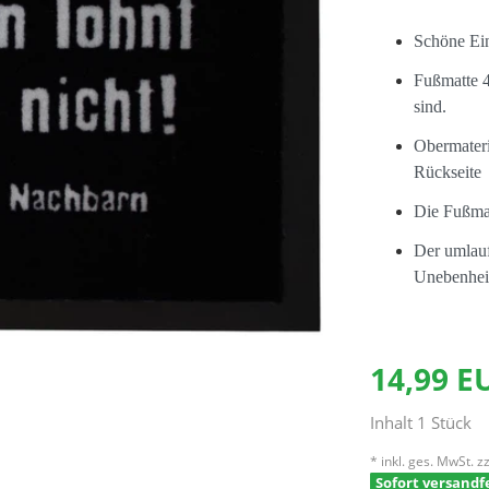
Schöne Ein
Fußmatte 4
sind.
Obermateri
Rückseite
Die Fußmat
Der umlauf
Unebenheit
14,99 
Inhalt
1
Stück
* inkl. ges. MwSt. zz
Sofort versandfe