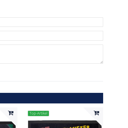
n
ternen
ssternen
ngssternen
tungssternen
ertungssternen
Top-Artikel