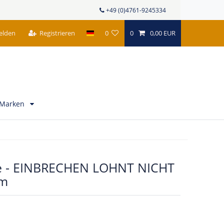
+49 (0)4761-9245334
elden
Registrieren
0
0
0,00 EUR
Marken
e - EINBRECHEN LOHNT NICHT
cm