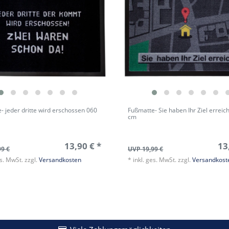
- jeder dritte wird erschossen 060
Fußmatte- Sie haben Ihr Ziel erreic
m
cm
13,90 € *
13
99 €
UVP 19,99 €
es. MwSt.
zzgl.
Versandkosten
*
inkl. ges. MwSt.
zzgl.
Versandkost