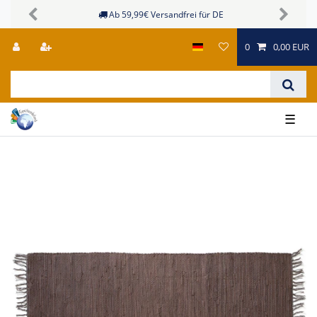
Sichere Zahlungsmöglichkeiten
Previous
Next
0
0,00 EUR
☰