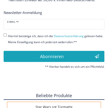
Newsletter-Anmeldung
Newsletter
E-MAIL **
Honig
Hiermit bestätige ich, dass ich die
Daten­schutz­erklärung
gelesen habe.
Meine Einwilligung kann ich jederzeit widerrufen.**
Abonnieren
** Hierbei handelt es sich um ein Pflichtfeld.
Beliebte Produkte
Star Wars rot Türmatte