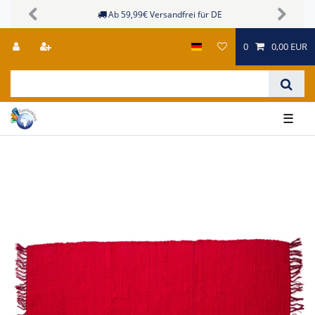
Sichere Zahlungsmöglichkeiten
Previous
Next
0
0,00 EUR
☰