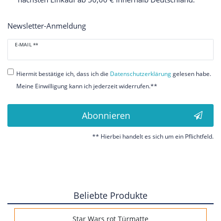
Newsletter-Anmeldung
Newsletter
E-MAIL **
Honig
Hiermit bestätige ich, dass ich die
Daten­schutz­erklärung
gelesen habe.
Meine Einwilligung kann ich jederzeit widerrufen.**
Abonnieren
** Hierbei handelt es sich um ein Pflichtfeld.
Beliebte Produkte
Star Wars rot Türmatte