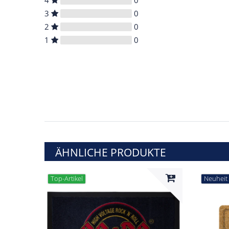
4
0
3
0
2
0
1
0
ÄHNLICHE PRODUKTE
Top-Artikel
Neuheit