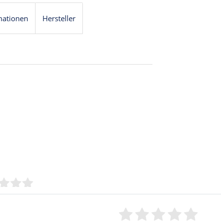
mationen
Hersteller
Bewertungssterne
1
2
3
4
5