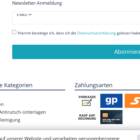
Newsletter-Anmeldung
Newsletter
E-MAIL **
Honig
Hiermit bestätige ich, dass ich die
Daten­schutz­erklärung
gelesen habe.
Abonnier
e Kategorien
Zahlungsarten
e
en
Antirutsch-Unterlagen
Reinigung
auf unserer Website und verarbeiten personenbezogene