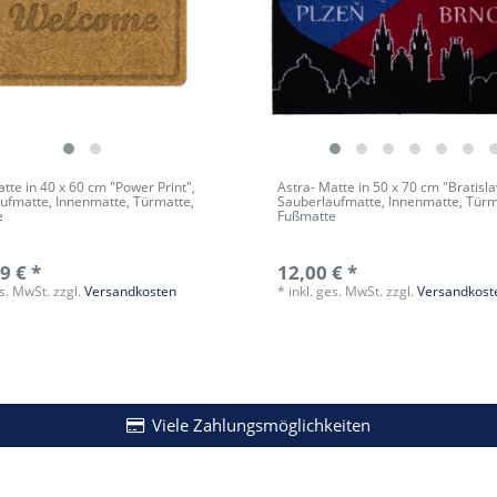
tte in 40 x 60 cm "Power Print",
Astra- Matte in 50 x 70 cm "Bratisla
ufmatte, Innenmatte, Türmatte,
Sauberlaufmatte, Innenmatte, Türm
e
Fußmatte
9 € *
12,00 € *
es. MwSt.
zzgl.
Versandkosten
*
inkl. ges. MwSt.
zzgl.
Versandkost
Viele Zahlungsmöglichkeiten