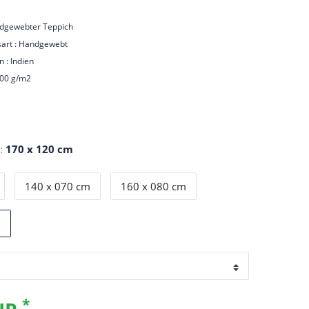
andgewebter Teppich
sart : Handgewebt
n : Indien
000 g/m2
:
170 x 120 cm
140 x 070 cm
160 x 080 cm
m
*