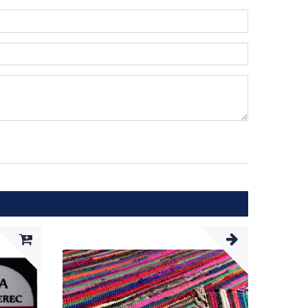
n
ternen
ssternen
ngssternen
tungssternen
ertungssternen