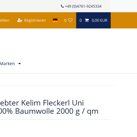
+49 (0)4761-9245334
elden
Registrieren
0
0
0,00 EUR
Marken
bter Kelim Fleckerl Uni
00% Baumwolle 2000 g / qm