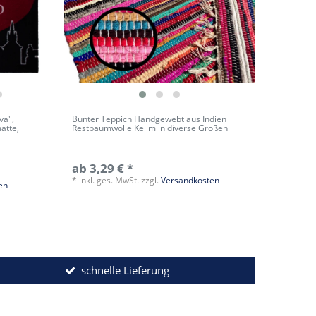
va",
Bunter Teppich Handgewebt aus Indien
atte,
Restbaumwolle Kelim in diverse Größen
ab 3,29 € *
*
inkl. ges. MwSt.
zzgl.
Versandkosten
en
schnelle Lieferung