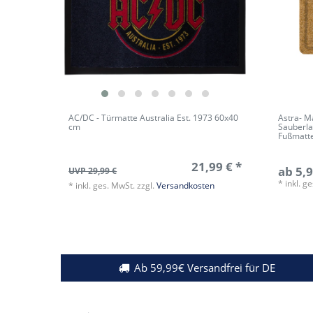
AC/DC - Türmatte Australia Est. 1973 60x40
Astra- Ma
cm
Sauberla
Fußmatt
21,99 € *
ab 5,9
UVP 29,99 €
*
inkl. g
*
inkl. ges. MwSt.
zzgl.
Versandkosten
Ab 59,99€ Versandfrei für DE