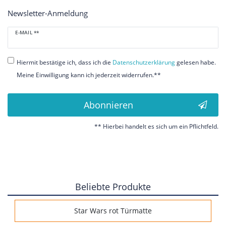
Newsletter-Anmeldung
Newsletter
E-MAIL **
Honig
Hiermit bestätige ich, dass ich die
Daten­schutz­erklärung
gelesen habe.
Meine Einwilligung kann ich jederzeit widerrufen.**
Abonnieren
** Hierbei handelt es sich um ein Pflichtfeld.
Beliebte Produkte
Star Wars rot Türmatte