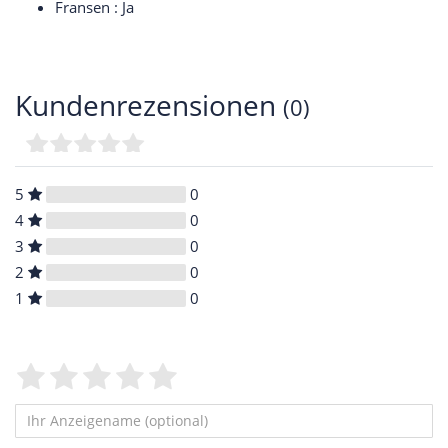
Fransen : Ja
Kundenrezensionen
(0)
5
0
4
0
3
0
2
0
1
0
Bewertungssterne
1
2
3
4
5
von
von
von
von
von