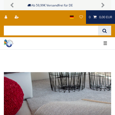
Sichere Zahlungsmöglichkeiten
Previous
Next
0
0,00 EUR
☰