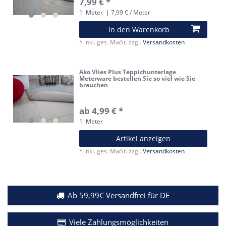
7,99 € *
1
Meter
| 7,99 € / Meter
In den Warenkorb
*
inkl. ges. MwSt.
zzgl.
Versandkosten
Ako Vlies Plus Teppichunterlage
Meterware bestellen Sie so viel wie Sie
brauchen
ab 4,99 € *
1
Meter
Artikel anzeigen
*
inkl. ges. MwSt.
zzgl.
Versandkosten
Ab 59,99€ Versandfrei für DE
Viele Zahlungsmöglichkeiten