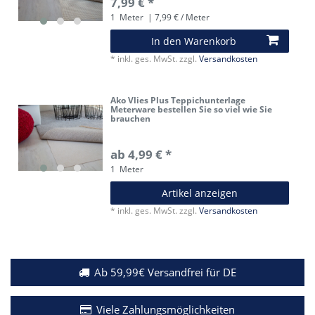
7,99 € *
1
Meter
| 7,99 € / Meter
In den Warenkorb
*
inkl. ges. MwSt.
zzgl.
Versandkosten
Ako Vlies Plus Teppichunterlage
Meterware bestellen Sie so viel wie Sie
brauchen
ab 4,99 € *
1
Meter
Artikel anzeigen
*
inkl. ges. MwSt.
zzgl.
Versandkosten
Ab 59,99€ Versandfrei für DE
Viele Zahlungsmöglichkeiten