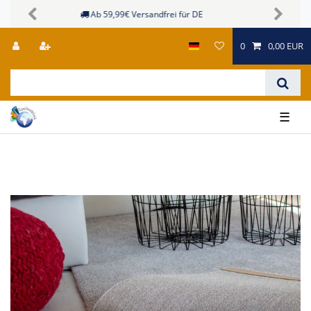
Sichere Zahlungsmöglichkeiten
Previous
Next
0
0,00 EUR
☰