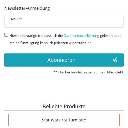
Newsletter-Anmeldung
Newsletter
E-MAIL **
Honig
Hiermit bestätige ich, dass ich die
Daten­schutz­erklärung
gelesen habe.
Meine Einwilligung kann ich jederzeit widerrufen.**
Abonnieren
** Hierbei handelt es sich um ein Pflichtfeld.
Beliebte Produkte
Star Wars rot Türmatte