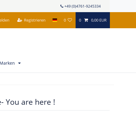
+49 (0)4761-9245334
elden
Registrieren
0
0
0,00 EUR
Marken
- You are here !