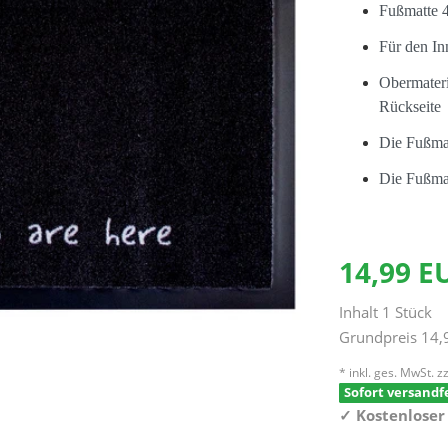
Fußmatte 
Für den In
Obermateri
Rückseite
Die Fußmat
Die Fußmat
14,99 
Inhalt
1
Stück
Grundpreis
14,
* inkl. ges. MwSt. zz
Sofort versandfe
✓
Kostenloser