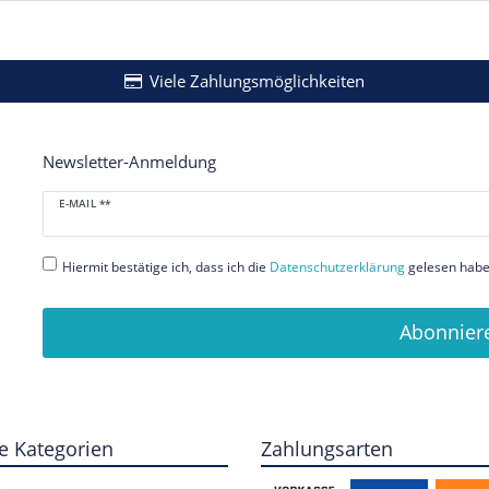
Viele Zahlungsmöglichkeiten
Newsletter-Anmeldung
Newsletter
E-MAIL **
Honig
Hiermit bestätige ich, dass ich die
Daten­schutz­erklärung
gelesen habe.
Abonnier
e Kategorien
Zahlungsarten
e