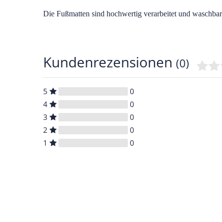
Die Fußmatten sind hochwertig verarbeitet und waschbar
Kundenrezensionen
(0)
5
0
4
0
3
0
2
0
1
0