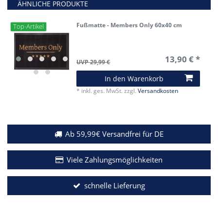
ÄHNLICHE PRODUKTE
Fußmatte - Members Only 60x40 cm
Top-Artikel
13,90 € *
UVP 29,99 €
In den Warenkorb
*
inkl. ges. MwSt.
zzgl.
Versandkosten
Ab 59,99€ Versandfrei für DE
Viele Zahlungsmöglichkeiten
schnelle Lieferung