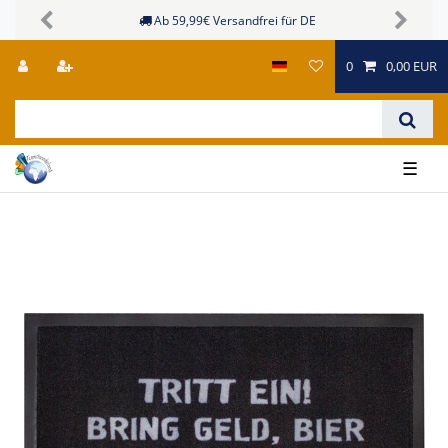
Ab 59,99€ Versandfrei für DE
Previous
Next
0
0,00 EUR
☰