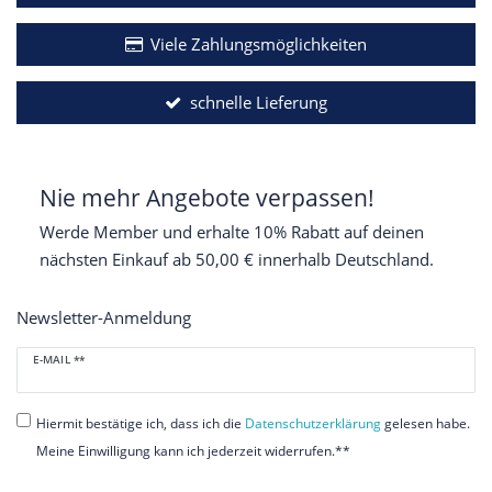
Viele Zahlungsmöglichkeiten
schnelle Lieferung
Nie mehr Angebote verpassen!
Werde Member und erhalte 10% Rabatt auf deinen
nächsten Einkauf ab 50,00 € innerhalb Deutschland.
Newsletter-Anmeldung
Newsletter
E-MAIL **
Honig
Hiermit bestätige ich, dass ich die
Daten­schutz­erklärung
gelesen habe.
Meine Einwilligung kann ich jederzeit widerrufen.**