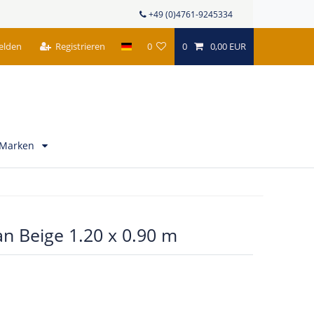
+49 (0)4761-9245334
elden
Registrieren
0
0
0,00 EUR
Marken
n Beige 1.20 x 0.90 m