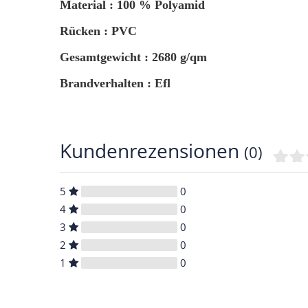
Material : 100 % Polyamid
Rücken : PVC
Gesamtgewicht : 2680 g/qm
Brandverhalten : Efl
Kundenrezensionen
(0)
5
0
4
0
3
0
2
0
1
0