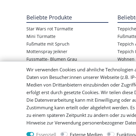
Beliebte Produkte
Beliebt
Star Wars rot Türmatte
Teppich
Mini Türmatte
Fußmatt
Fußmatte mit Spruch
Teppich 
Mottenspray Jeikner
Teppich 
Fussmatte- Blumen Grau
Wohnen
Star Wars Logo Türmatte
Wir verwenden Cookies und ähnliche Technologien 
Kinder Fußmatte Frosch
Daten von Besucher:innen unserer Webseite (z.B. IP-
Mensch ärger Dich nicht Teppich
Medien von Drittanbietern einzubinden oder Zugriff
Bunter Teppich Handgewebt
erfolgt erst durch gesetzte Cookies. Wir teilen diese
Die Datenverarbeitung kann mit Einwilligung oder au
Zustimmung kann erteilt oder abgelehnt werden. Es b
Impressum
Daten­schutz­erklä
zu einem späteren Zeitpunkt zu ändern oder zu wid
Hinweise zur Verwendung personenbezogener Daten
Essenziell
Externe Medien
Funktion