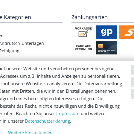
e Kategorien
Zahlungsarten
e
en
Antirutsch-Unterlagen
Reinigung
auf unserer Website und verarbeiten personenbezogene
Adresse), um z.B. Inhalte und Anzeigen zu personalisieren,
e auf unsere Website zu analysieren. Die Datenverarbeitung
 Daten mit Dritten, die wir in den Einstellungen benennen.
fgrund eines berechtigten Interesses erfolgen. Die
esteht das Recht, nicht einzuwilligen und die Einwilligung
rung
AGB
Barrierefreiheitserklärung
Widerrufs­recht
errufen. Beachten Sie unser
Impressum
und weitere
 in unserer
Daten­schutz­erklärung
.
© Copyright 2026 | Alle Rechte vorbehalten.
al
Weitere Einstellungen