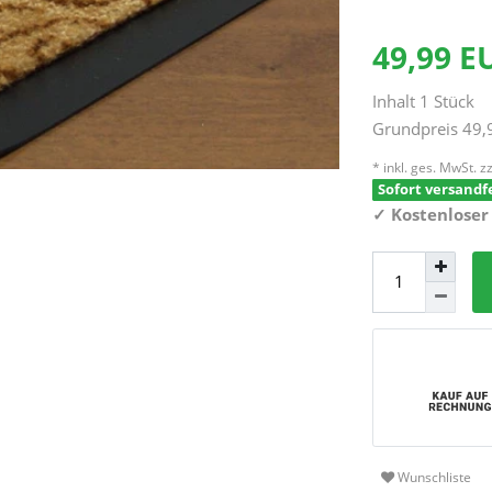
49,99 
Inhalt
1
Stück
Grundpreis
49,
* inkl. ges. MwSt. zz
Sofort versandfe
✓
Kostenloser
Wunschliste