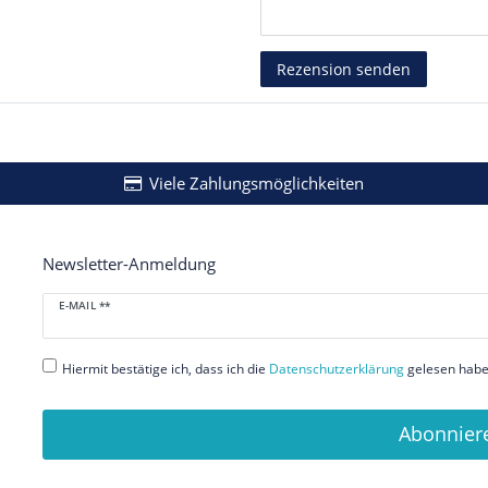
Rezensionstext
Rezension senden
Viele Zahlungsmöglichkeiten
Newsletter-Anmeldung
Newsletter
E-MAIL **
Honig
Hiermit bestätige ich, dass ich die
Daten­schutz­erklärung
gelesen habe.
Abonnier