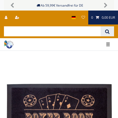
Sichere Zahlungsmöglichkeiten
Previous
Next
0
0,00 EUR
☰