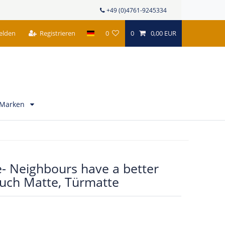
+49 (0)4761-9245334
elden
Registrieren
0
0
0,00 EUR
Marken
- Neighbours have a better
ruch Matte, Türmatte