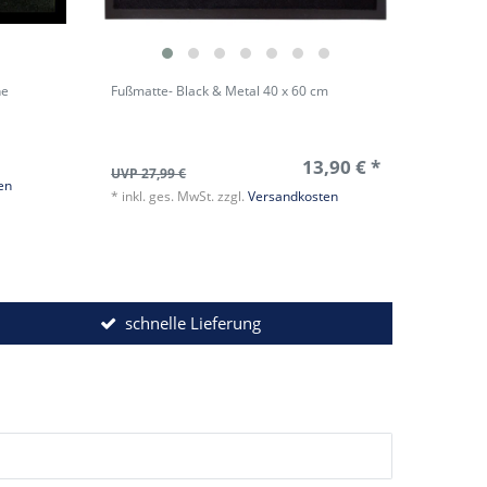
he
Fußmatte- Black & Metal 40 x 60 cm
13,90 € *
UVP 27,99 €
en
*
inkl. ges. MwSt.
zzgl.
Versandkosten
schnelle Lieferung