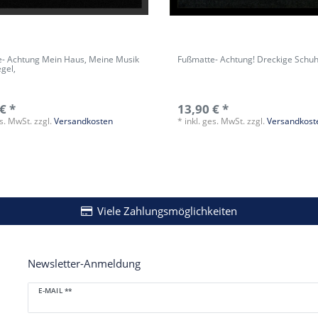
- Achtung Mein Haus, Meine Musik
Fußmatte- Achtung! Dreckige Schu
gel,
€ *
13,90 € *
es. MwSt.
zzgl.
Versandkosten
*
inkl. ges. MwSt.
zzgl.
Versandkost
Viele Zahlungsmöglichkeiten
Newsletter-Anmeldung
Newsletter
E-MAIL **
Honig