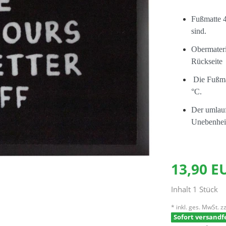
Fußmatte 4
sind.
Obermateri
Rückseite
Die Fußmat
°C.
Der umlauf
Unebenheit
13,90 
Inhalt
1
Stück
* inkl. ges. MwSt. zz
Sofort versandfe