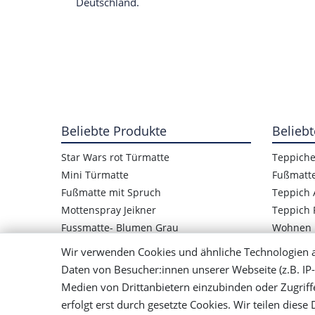
Deutschland.
Beliebte Produkte
Beliebt
Star Wars rot Türmatte
Teppich
Mini Türmatte
Fußmatt
Fußmatte mit Spruch
Teppich 
Mottenspray Jeikner
Teppich 
Fussmatte- Blumen Grau
Wohnen
Star Wars Logo Türmatte
Wir verwenden Cookies und ähnliche Technologien 
Kinder Fußmatte Frosch
Daten von Besucher:innen unserer Webseite (z.B. IP-
Mensch ärger Dich nicht Teppich
Medien von Drittanbietern einzubinden oder Zugriff
Bunter Teppich Handgewebt
erfolgt erst durch gesetzte Cookies. Wir teilen diese