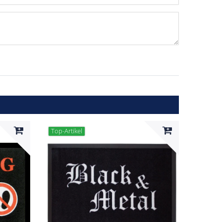
ternen
ssternen
ngssternen
tungssternen
ertungssternen
Top-Artikel