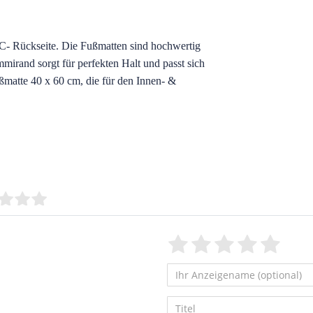
VC- Rückseite. Die Fußmatten sind hochwertig
irand sorgt für perfekten Halt und passt sich
matte 40 x 60 cm, die für den Innen- &
Bewertungssterne
1
2
3
4
5
von
von
von
von
vo
5
5
5
5
5
Ihr
Platzhalter
Anzeigename