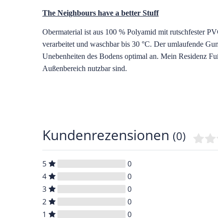
The Neighbours have a better Stuff
O
bermaterial ist aus 100 % Polyamid mit rutschfester P
verarbeitet und waschbar bis 30 °C. Der umlaufende Gumm
Unebenheiten des Bodens optimal an. Mein Residenz Fuß
Außenbereich nutzbar sind.
Kundenrezensionen
(0)
5
0
4
0
3
0
2
0
1
0