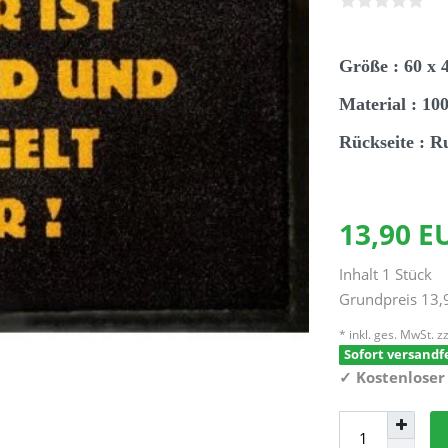
Größe : 60 x 
Material : 1
Rückseite : R
13,90 
Inhalt
1
Stück
Grundpreis
13,
* inkl. ges. MwSt. zz
Sofort versandfe
✓
Kostenloser