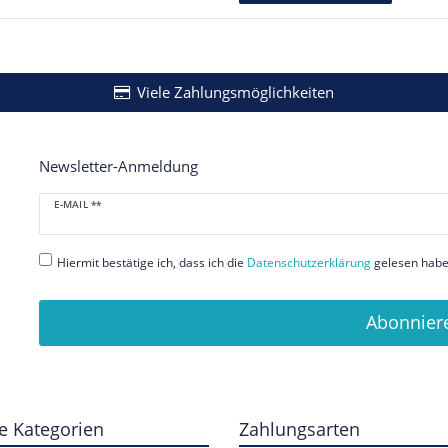
Viele Zahlungsmöglichkeiten
Newsletter-Anmeldung
Newsletter
E-MAIL **
Honig
Hiermit bestätige ich, dass ich die
Daten­schutz­erklärung
gelesen habe.
Abonnier
e Kategorien
Zahlungsarten