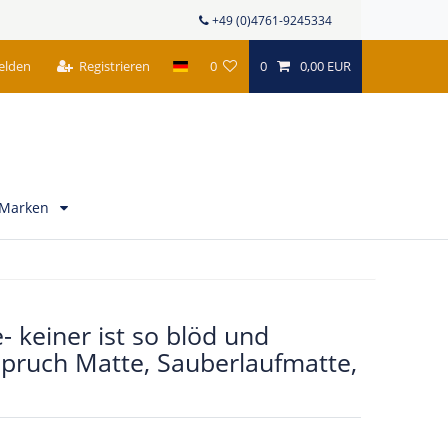
+49 (0)4761-9245334
elden
Registrieren
0
0
0,00 EUR
Marken
 keiner ist so blöd und
 Spruch Matte, Sauberlaufmatte,