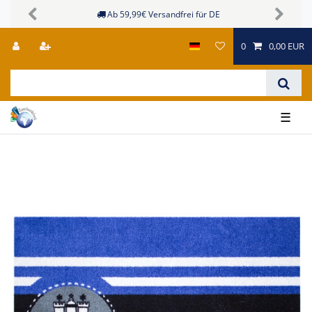
Ab 59,99€ Versandfrei für DE
Previous
Next
0
0,00 EUR
☰