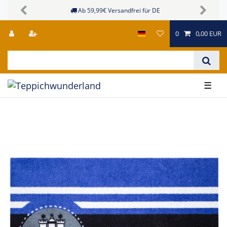
Ab 59,99€ Versandfrei für DE
Previous
Next
0
0,00 EUR
☰