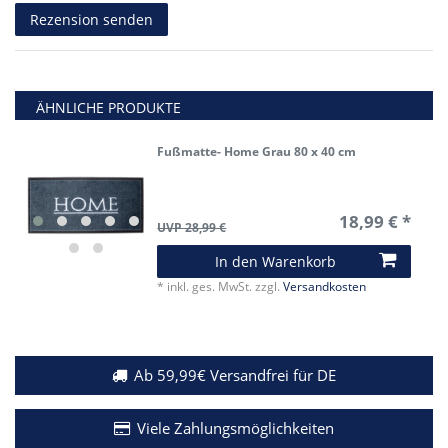
Rezensionstext
Rezension senden
ÄHNLICHE PRODUKTE
Fußmatte- Home Grau 80 x 40 cm
18,99 € *
UVP 28,99 €
In den Warenkorb
*
inkl. ges. MwSt.
zzgl.
Versandkosten
Ab 59,99€ Versandfrei für DE
Viele Zahlungsmöglichkeiten