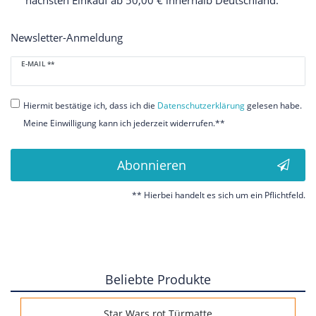
nächsten Einkauf ab 50,00 € innerhalb Deutschland.
Newsletter-Anmeldung
Newsletter
E-MAIL **
Honig
Hiermit bestätige ich, dass ich die
Daten­schutz­erklärung
gelesen habe.
Meine Einwilligung kann ich jederzeit widerrufen.**
Abonnieren
** Hierbei handelt es sich um ein Pflichtfeld.
Beliebte Produkte
Star Wars rot Türmatte