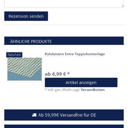
Rezensionstext
Rezension senden
ÄHNLICHE PRODUKTE
Kolckmann Extra Teppichunterlage
Neuheit
ab 4,99 € *
Artikel anzeigen
*
inkl. ges. MwSt.
zzgl.
Versandkosten
Ab 59,99€ Versandfrei für DE