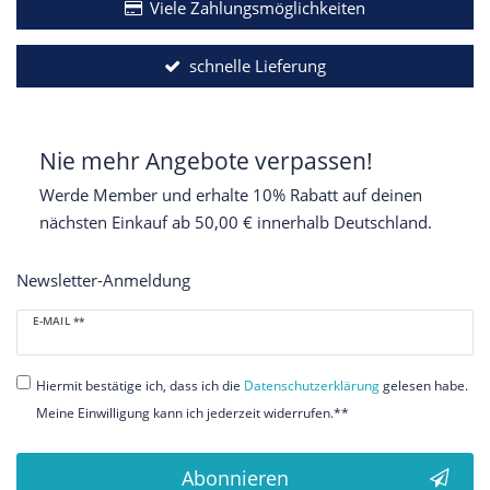
Viele Zahlungsmöglichkeiten
schnelle Lieferung
Nie mehr Angebote verpassen!
Werde Member und erhalte 10% Rabatt auf deinen
nächsten Einkauf ab 50,00 € innerhalb Deutschland.
Newsletter-Anmeldung
Newsletter
E-MAIL **
Honig
Hiermit bestätige ich, dass ich die
Daten­schutz­erklärung
gelesen habe.
Meine Einwilligung kann ich jederzeit widerrufen.**
Abonnieren