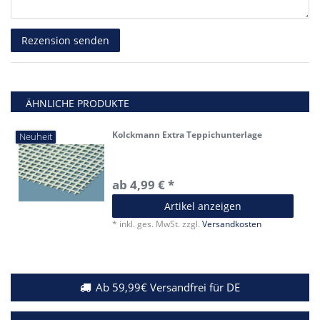
Rezensionstext
Rezension senden
ÄHNLICHE PRODUKTE
Kolckmann Extra Teppichunterlage
Neuheit
ab 4,99 € *
Artikel anzeigen
*
inkl. ges. MwSt.
zzgl.
Versandkosten
Ab 59,99€ Versandfrei für DE