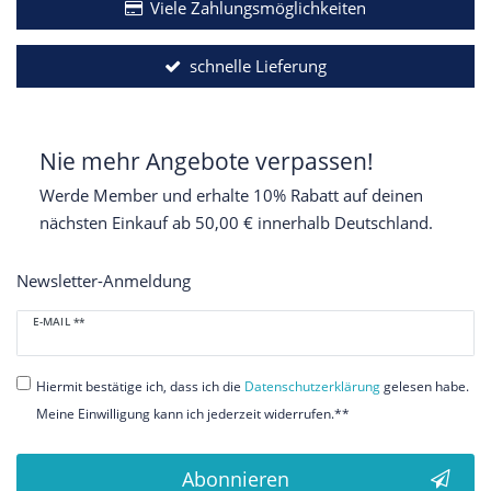
Viele Zahlungsmöglichkeiten
schnelle Lieferung
Nie mehr Angebote verpassen!
Werde Member und erhalte 10% Rabatt auf deinen
nächsten Einkauf ab 50,00 € innerhalb Deutschland.
Newsletter-Anmeldung
Newsletter
E-MAIL **
Honig
Hiermit bestätige ich, dass ich die
Daten­schutz­erklärung
gelesen habe.
Meine Einwilligung kann ich jederzeit widerrufen.**
Abonnieren