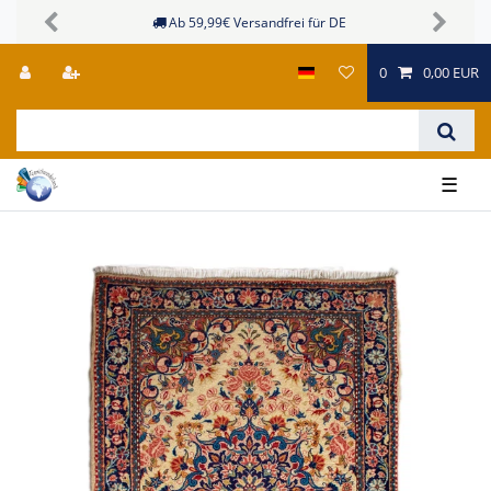
Ab 59,99€ Versandfrei für DE
Previous
Next
0
0,00 EUR
☰