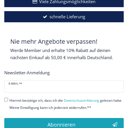
Viele Zahlungsmöglichkeiten
schnelle Lieferung
Nie mehr Angebote verpassen!
Werde Member und erhalte 10% Rabatt auf deinen
nächsten Einkauf ab 50,00 € innerhalb Deutschland.
Newsletter-Anmeldung
Newsletter
E-MAIL **
Honig
Hiermit bestätige ich, dass ich die
Daten­schutz­erklärung
gelesen habe.
Meine Einwilligung kann ich jederzeit widerrufen.**
Abonnieren