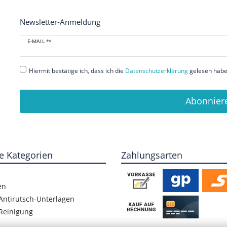
Newsletter-Anmeldung
Newsletter
E-MAIL **
Honig
Hiermit bestätige ich, dass ich die
Daten­schutz­erklärung
gelesen habe.
Abonnier
e Kategorien
Zahlungsarten
e
en
Antirutsch-Unterlagen
Reinigung