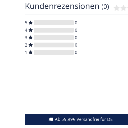
Kundenrezensionen
(0)
5
0
4
0
3
0
2
0
1
0
Ab 59,99€ Versandfrei für DE