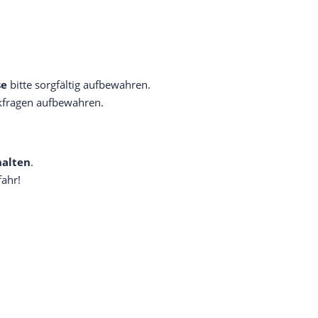
se
bitte sorgfältig aufbewahren.
kfragen aufbewahren.
halten
.
fahr!