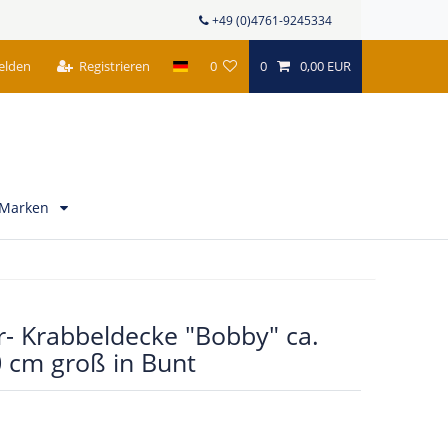
+49 (0)4761-9245334
elden
Registrieren
0
0
0,00 EUR
Marken
r- Krabbeldecke "Bobby" ca.
0 cm groß in Bunt