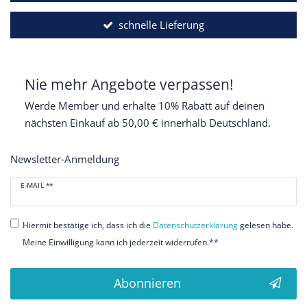
schnelle Lieferung
Nie mehr Angebote verpassen!
Werde Member und erhalte 10% Rabatt auf deinen
nächsten Einkauf ab 50,00 € innerhalb Deutschland.
Newsletter-Anmeldung
Newsletter
E-MAIL **
Honig
Hiermit bestätige ich, dass ich die
Daten­schutz­erklärung
gelesen habe.
Meine Einwilligung kann ich jederzeit widerrufen.**
Abonnieren