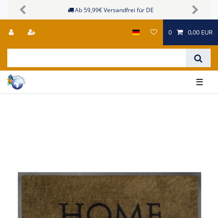
Ab 59,99€ Versandfrei für DE
Previous
Next
0
0,00 EUR
☰