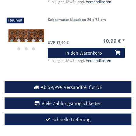
*
inkl. ges. MwSt.
zzgl.
Versandkosten
Kokosmatte Lissabon 26 x 75 cm
Neuheit
10,99 € *
UVP 17,90 €
In den Warenkorb
*
inkl. ges. MwSt.
zzgl.
Versandkosten
Ab 59,99€ Versandfrei für DE
Viele Zahlungsmöglichkeiten
schnelle Lieferung