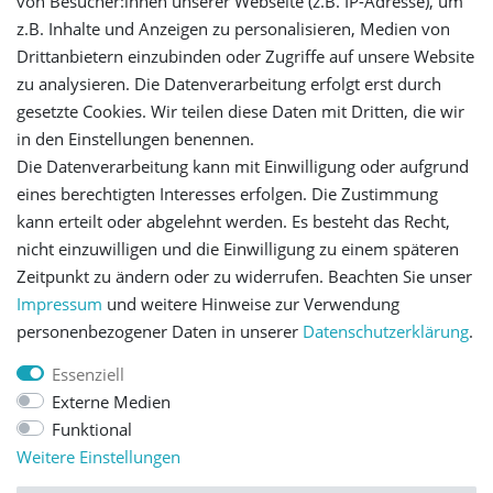
von Besucher:innen unserer Webseite (z.B. IP-Adresse), um
z.B. Inhalte und Anzeigen zu personalisieren, Medien von
Drittanbietern einzubinden oder Zugriffe auf unsere Website
Registrieren
zu analysieren. Die Datenverarbeitung erfolgt erst durch
gesetzte Cookies. Wir teilen diese Daten mit Dritten, die wir
Versandinformationen
in den Einstellungen benennen.
Die Datenverarbeitung kann mit Einwilligung oder aufgrund
Let's stay connected
eines berechtigten Interesses erfolgen. Die Zustimmung
kann erteilt oder abgelehnt werden. Es besteht das Recht,
nicht einzuwilligen und die Einwilligung zu einem späteren
Zeitpunkt zu ändern oder zu widerrufen. Beachten Sie unser
Impressum
und weitere Hinweise zur Verwendung
personenbezogener Daten in unserer
Daten­schutz­erklärung
.
Impressum
Daten­schutz­erklärung
AGB
Essenziell
Externe Medien
Barrierefreiheitserklärung
Widerrufs­recht
Funktional
Weitere Einstellungen
Kontakt
Vertrag widerrufen