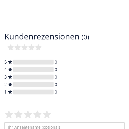
Kundenrezensionen
(0)
5
0
4
0
3
0
2
0
1
0
Bewertungssterne
1
2
3
4
5
von
von
von
von
von