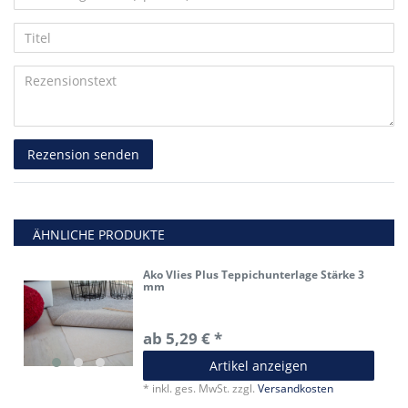
5
5
5
5
5
Ihr
Platzhalter
Anzeigename
Bewertungssternen
Bewertungssternen
Bewertungssternen
Bewertungssternen
Bewertungssternen
Titel
(optional)
Rezensionstext
Rezension senden
ÄHNLICHE PRODUKTE
Ako Vlies Plus Teppichunterlage Stärke 3
mm
ab 5,29 € *
Artikel anzeigen
*
inkl. ges. MwSt.
zzgl.
Versandkosten