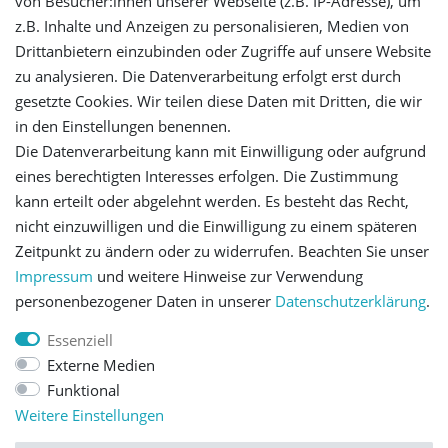
von Besucher:innen unserer Webseite (z.B. IP-Adresse), um
z.B. Inhalte und Anzeigen zu personalisieren, Medien von
Drittanbietern einzubinden oder Zugriffe auf unsere Website
Registrieren
zu analysieren. Die Datenverarbeitung erfolgt erst durch
gesetzte Cookies. Wir teilen diese Daten mit Dritten, die wir
Versandinformationen
in den Einstellungen benennen.
Die Datenverarbeitung kann mit Einwilligung oder aufgrund
Let's stay connected
eines berechtigten Interesses erfolgen. Die Zustimmung
kann erteilt oder abgelehnt werden. Es besteht das Recht,
nicht einzuwilligen und die Einwilligung zu einem späteren
Zeitpunkt zu ändern oder zu widerrufen. Beachten Sie unser
Impressum
und weitere Hinweise zur Verwendung
personenbezogener Daten in unserer
Daten­schutz­erklärung
.
Impressum
Daten­schutz­erklärung
AGB
Essenziell
Externe Medien
Barrierefreiheitserklärung
Widerrufs­recht
Funktional
Weitere Einstellungen
Kontakt
Vertrag widerrufen