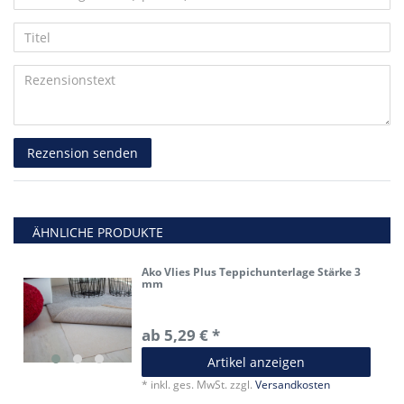
5
5
5
5
5
Ihr
Platzhalter
Anzeigename
Bewertungssternen
Bewertungssternen
Bewertungssternen
Bewertungssternen
Bewertungssternen
Titel
(optional)
Rezensionstext
Rezension senden
ÄHNLICHE PRODUKTE
Ako Vlies Plus Teppichunterlage Stärke 3
mm
ab 5,29 € *
Artikel anzeigen
*
inkl. ges. MwSt.
zzgl.
Versandkosten