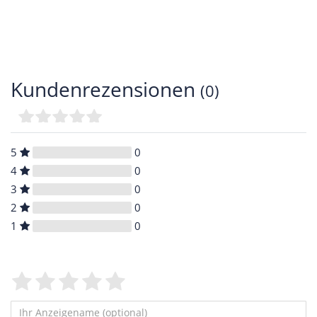
Kundenrezensionen
(0)
5
0
4
0
3
0
2
0
1
0
Bewertungssterne
1
2
3
4
5
von
von
von
von
von