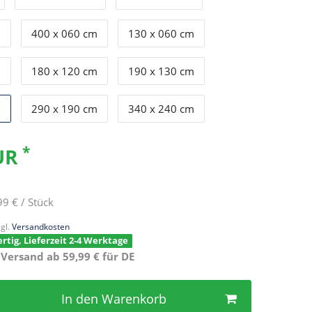
m
400 x 060 cm
130 x 060 cm
m
180 x 120 cm
190 x 130 cm
m
290 x 190 cm
340 x 240 cm
*
EUR
99 € / Stück
gl.
Versandkosten
rtig, Lieferzeit 2-4 Werktage
 Versand ab 59,99 € für DE
In den Warenkorb