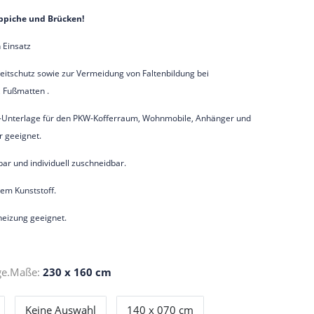
eppiche und Brücken!
 Einsatz
leitschutz sowie zur Vermeidung von Faltenbildung bei
, Fußmatten .
h-Unterlage für den PKW-Kofferraum, Wohnmobile, Anhänger und
 geeignet.
ar und individuell zuschneidbar.
em Kunststoff.
eizung geeignet.
ge.Maße:
230 x 160 cm
Keine Auswahl
140 x 070 cm