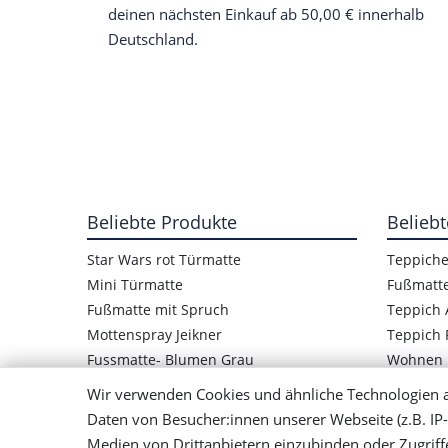
deinen nächsten Einkauf ab 50,00 € innerhalb
Deutschland.
Beliebte Produkte
Beliebt
Star Wars rot Türmatte
Teppich
Mini Türmatte
Fußmatt
Fußmatte mit Spruch
Teppich 
Mottenspray Jeikner
Teppich 
Fussmatte- Blumen Grau
Wohnen
Star Wars Logo Türmatte
Wir verwenden Cookies und ähnliche Technologien 
Kinder Fußmatte Frosch
Daten von Besucher:innen unserer Webseite (z.B. IP-
Mensch ärger Dich nicht Teppich
Medien von Drittanbietern einzubinden oder Zugriff