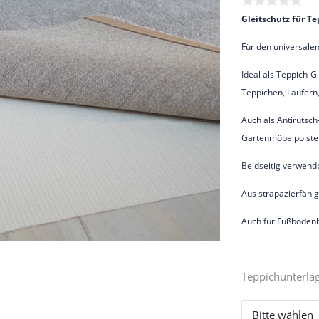
Gleitschutz für T
Für den universalen
Ideal als Teppich-G
Teppichen, Läufern
Auch als Antirutsc
Gartenmöbelpolster
Beidseitig verwendb
Aus strapazierfähig
Auch für Fußbodenh
Teppichunterla
Bitte wählen