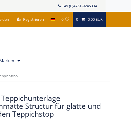
+49 (0)4761-9245334
elden
Registrieren
0
0
0,00 EUR
Marken
Teppichstop
Teppichunterlage
hmatte Structur für glatte und
den Teppichstop