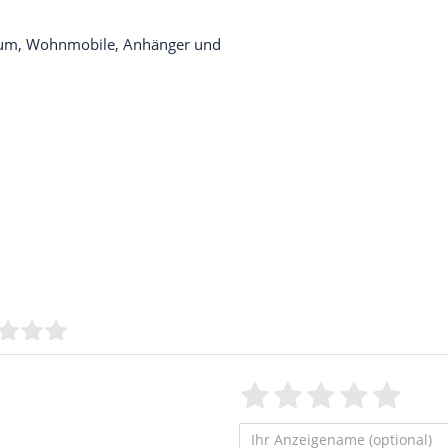
raum, Wohnmobile, Anhänger und
Bewertungssterne
1
2
3
4
5
von
von
von
von
vo