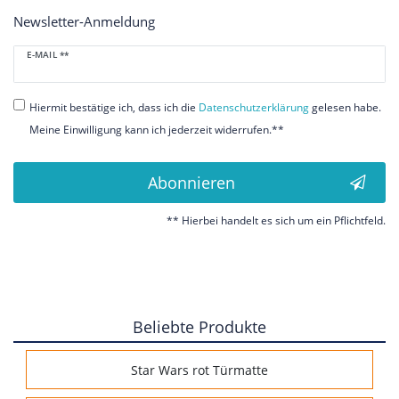
Newsletter-Anmeldung
Newsletter
E-MAIL **
Honig
Hiermit bestätige ich, dass ich die
Daten­schutz­erklärung
gelesen habe.
Meine Einwilligung kann ich jederzeit widerrufen.**
Abonnieren
** Hierbei handelt es sich um ein Pflichtfeld.
Beliebte Produkte
Star Wars rot Türmatte