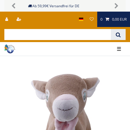
Sichere Zahlungsmöglichkeiten
Previous
Next
0
0,00 EUR
☰