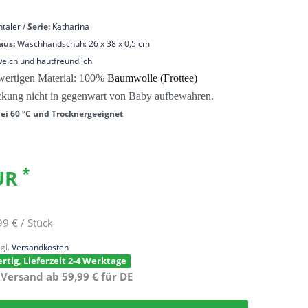
taler /
Serie:
Katharina
aus:
Waschhandschuh: 26 x 38 x 0,5 cm
eich und hautfreundlich
ertigen Material: 100%
Baumwolle (Frottee)
ckung nicht in gegenwart von Baby aufbewahren.
ei 60 °C und Trocknergeeignet
*
EUR
99 € / Stück
gl.
Versandkosten
rtig, Lieferzeit 2-4 Werktage
 Versand ab 59,99 € für DE