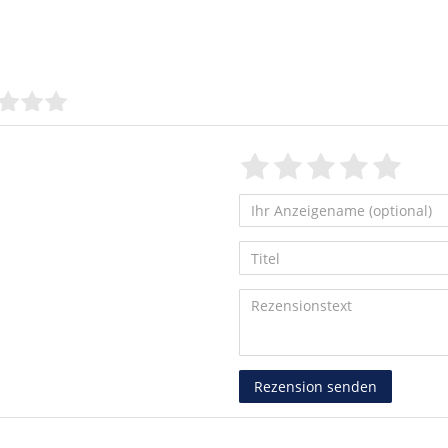
Bewertungssterne
1
2
3
4
5
von
von
von
von
vo
5
5
5
5
5
Ihr
Platzhalter
Anzeigename
Bewertungss
Bewertung
Bewertu
Bewer
Bew
Titel
(optional)
Rezensionstext
Rezension senden