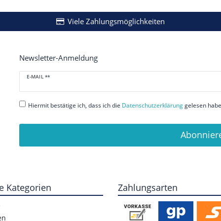
Viele Zahlungsmöglichkeiten
Newsletter-Anmeldung
Newsletter
E-MAIL **
Honig
Hiermit bestätige ich, dass ich die
Daten­schutz­erklärung
gelesen habe.
Abonnier
e Kategorien
Zahlungsarten
e
en