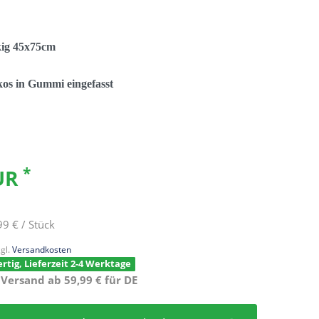
kig 45x75cm
os in Gummi eingefasst
*
EUR
99 € / Stück
gl.
Versandkosten
rtig, Lieferzeit 2-4 Werktage
 Versand ab 59,99 € für DE