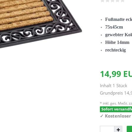
Fußmatte ec
75x45cm
gewebter Kok
Höhe 14mm
rechteckig
14,99 
Inhalt
1
Stück
Grundpreis
14,
* inkl. ges. MwSt. zz
Sofort versandfe
✓
Kostenloser