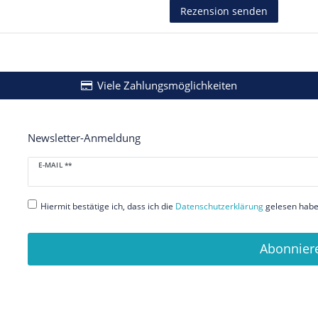
Rezension senden
Viele Zahlungsmöglichkeiten
Newsletter-Anmeldung
Newsletter
E-MAIL **
Honig
Hiermit bestätige ich, dass ich die
Daten­schutz­erklärung
gelesen habe.
Abonnier