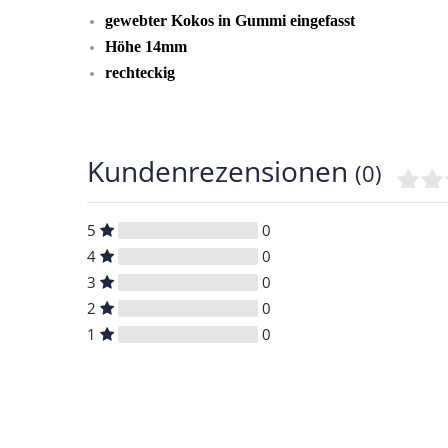
gewebter Kokos in Gummi eingefasst
Höhe 14mm
rechteckig
Kundenrezensionen
(0)
5
0
4
0
3
0
2
0
1
0