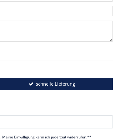
ternen
ssternen
ngssternen
tungssternen
ertungssternen
schnelle Lieferung
 Meine Einwilligung kann ich jederzeit widerrufen.**