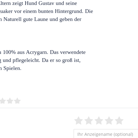
ltern zeigt Hund Gustav und seine
uaker vor einem bunten Hintergrund. Die
en Naturell gute Laune und geben der
 zu 100% aus Acrygarn. Das verwendete
und pflegeleicht. Da er so groß ist,
m Spielen.
Bewertungssterne
1
2
3
4
5
von
von
von
von
vo