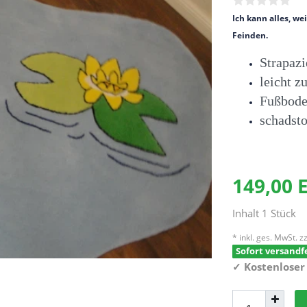
Ich kann alles, w
Feinden.
Strapaz
leicht z
Fußbode
schadsto
149,00
Inhalt
1
Stück
* inkl. ges. MwSt. zz
Sofort versandfe
✓
Kostenloser