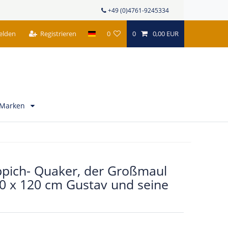
+49 (0)4761-9245334
elden
Registrieren
0
0
0,00 EUR
Marken
ppich- Quaker, der Großmaul
80 x 120 cm Gustav und seine