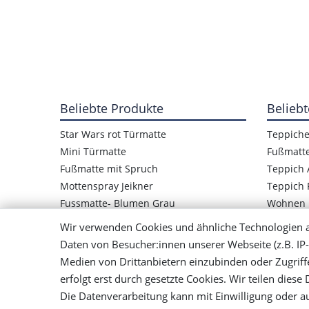
Beliebte Produkte
Beliebt
Star Wars rot Türmatte
Teppich
Mini Türmatte
Fußmatt
Fußmatte mit Spruch
Teppich 
Mottenspray Jeikner
Teppich 
Fussmatte- Blumen Grau
Wohnen
Star Wars Logo Türmatte
Wir verwenden Cookies und ähnliche Technologien 
Kinder Fußmatte Frosch
Daten von Besucher:innen unserer Webseite (z.B. IP-
Mensch ärger Dich nicht Teppich
Medien von Drittanbietern einzubinden oder Zugriff
Bunter Teppich Handgewebt
erfolgt erst durch gesetzte Cookies. Wir teilen diese
Die Datenverarbeitung kann mit Einwilligung oder au