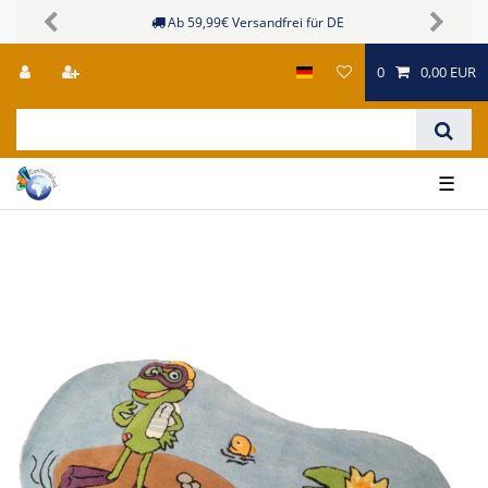
Ab 59,99€ Versandfrei für DE
Previous
Next
0
0,00 EUR
☰