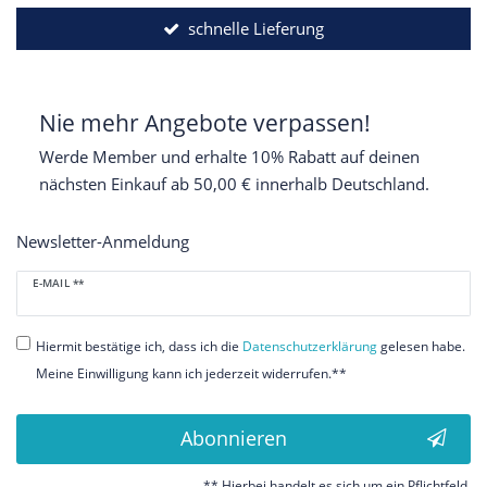
schnelle Lieferung
Nie mehr Angebote verpassen!
Werde Member und erhalte 10% Rabatt auf deinen
nächsten Einkauf ab 50,00 € innerhalb Deutschland.
Newsletter-Anmeldung
Newsletter
E-MAIL **
Honig
Hiermit bestätige ich, dass ich die
Daten­schutz­erklärung
gelesen habe.
Meine Einwilligung kann ich jederzeit widerrufen.**
Abonnieren
** Hierbei handelt es sich um ein Pflichtfeld.