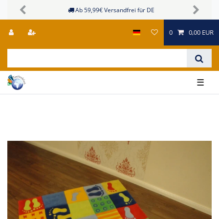
Ab 59,99€ Versandfrei für DE
Siche
Previous
Next
0
0,00 EUR
☰