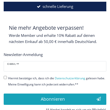
schnelle Lieferung
Nie mehr Angebote verpassen!
Werde Member und erhalte 10% Rabatt auf deinen
nächsten Einkauf ab 50,00 € innerhalb Deutschland.
Newsletter-Anmeldung
Newsletter
E-MAIL **
Honig
Hiermit bestätige ich, dass ich die
Daten­schutz­erklärung
gelesen habe.
Meine Einwilligung kann ich jederzeit widerrufen.**
Abonnieren
** Hierbei handelt es sich um ein Pflichtfeld.