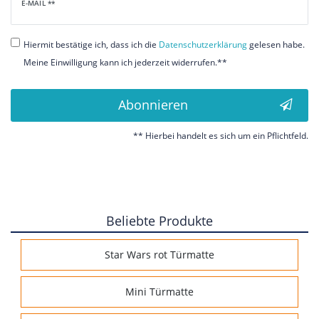
Newsletter
E-MAIL **
Honig
Hiermit bestätige ich, dass ich die
Daten­schutz­erklärung
gelesen habe.
Meine Einwilligung kann ich jederzeit widerrufen.**
Abonnieren
** Hierbei handelt es sich um ein Pflichtfeld.
Beliebte Produkte
Star Wars rot Türmatte
Mini Türmatte