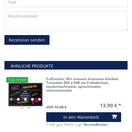
Anzeigename
Bewertungssternen
Bewertungssternen
Bewertungssternen
Bewertungssternen
Bewertungssternen
Titel
(optional)
Rezensionstext
Rezension senden
ÄHNLICHE PRODUKTE
Fußmatte- Wir müssen draussen bleiben
Top-Artikel
Türmatte 060 x 040 cm Fußabtreter,
sauberlaufmatte, spruchmatte,
schmutzmatte
13,90 € *
UVP 19,90 €
In den Warenkorb
*
inkl. ges. MwSt.
zzgl.
Versandkosten