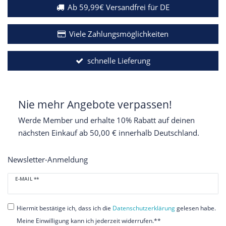
Ab 59,99€ Versandfrei für DE
Viele Zahlungsmöglichkeiten
schnelle Lieferung
Nie mehr Angebote verpassen!
Werde Member und erhalte 10% Rabatt auf deinen
nächsten Einkauf ab 50,00 € innerhalb Deutschland.
Newsletter-Anmeldung
Newsletter
E-MAIL **
Honig
Hiermit bestätige ich, dass ich die
Daten­schutz­erklärung
gelesen habe.
Meine Einwilligung kann ich jederzeit widerrufen.**