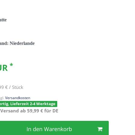
tte
land: Niederlande
*
EUR
99 € / Stück
gl.
Versandkosten
rtig, Lieferzeit 2-4 Werktage
 Versand ab 59,99 € für DE
In den Warenkorb