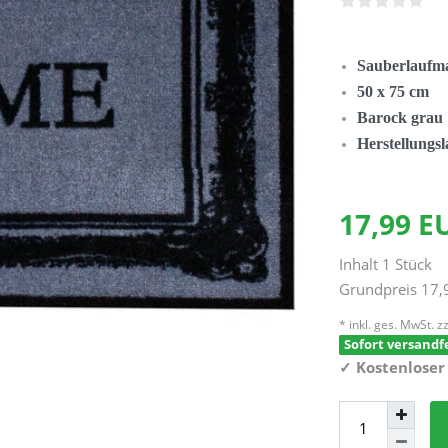
Sauberlaufma
50 x 75 cm
Barock grau
Herstellungs
17,99 
Inhalt
1
Stück
Grundpreis
17,
* inkl. ges. MwSt. zz
Sofort versandfe
✓
Kostenloser