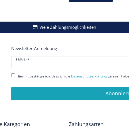
Viele Zahlungsmöglichkeiten
Newsletter-Anmeldung
Newsletter
E-MAIL **
Honig
Hiermit bestätige ich, dass ich die
Daten­schutz­erklärung
gelesen habe.
Abonnier
e Kategorien
Zahlungsarten