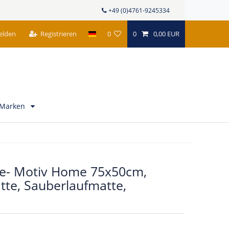
+49 (0)4761-9245334
elden
Registrieren
0
0
0,00 EUR
Marken
e- Motiv Home 75x50cm,
tte, Sauberlaufmatte,