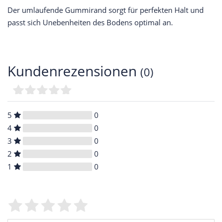
Der umlaufende Gummirand sorgt für perfekten Halt und
passt sich Unebenheiten des Bodens optimal an.
Kundenrezensionen
(0)
5
0
4
0
3
0
2
0
1
0
Bewertungssterne
1
2
3
4
5