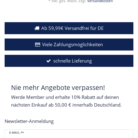
*
inkl. ges. MwSt.
zzgl.
Versandkosten
Ab 59,99€ Versandfrei für DE
Viele Zahlungsmöglichkeiten
schnelle Lieferung
Nie mehr Angebote verpassen!
Werde Member und erhalte 10% Rabatt auf deinen
nächsten Einkauf ab 50,00 € innerhalb Deutschland.
Newsletter-Anmeldung
Newsletter
E-MAIL **