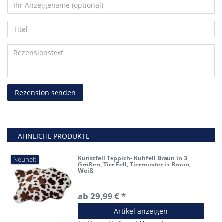
von
von
von
von
von
5
5
5
5
5
Ihr
Platzhalter
Anzeigename
Bewertungssternen
Bewertungssternen
Bewertungssternen
Bewertungssternen
Bewertungssternen
Titel
(optional)
Rezensionstext
Rezension senden
ÄHNLICHE PRODUKTE
Kunstfell Teppich- Kuhfell Braun in 3
Neuheit
Größen, Tier Fell, Tiermuster in Braun,
Weiß
ab 29,99 € *
Artikel anzeigen