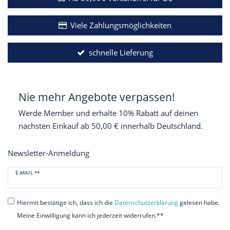
Viele Zahlungsmöglichkeiten
schnelle Lieferung
Nie mehr Angebote verpassen!
Werde Member und erhalte 10% Rabatt auf deinen
nächsten Einkauf ab 50,00 € innerhalb Deutschland.
Newsletter-Anmeldung
Newsletter
E-MAIL **
Honig
Hiermit bestätige ich, dass ich die
Daten­schutz­erklärung
gelesen habe.
Meine Einwilligung kann ich jederzeit widerrufen.**