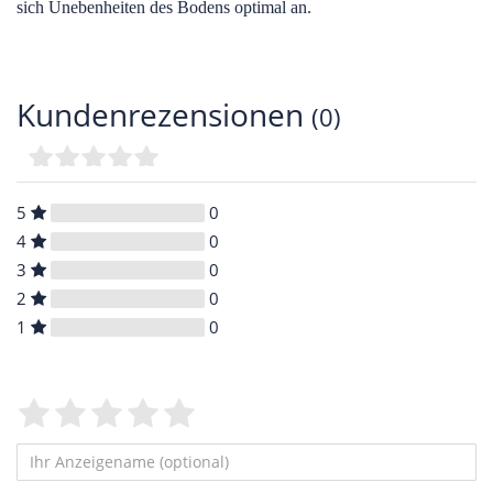
sich Unebenheiten des Bodens optimal an.
Kundenrezensionen
(0)
5
0
4
0
3
0
2
0
1
0
Bewertungssterne
1
2
3
4
5
von
von
von
von
von