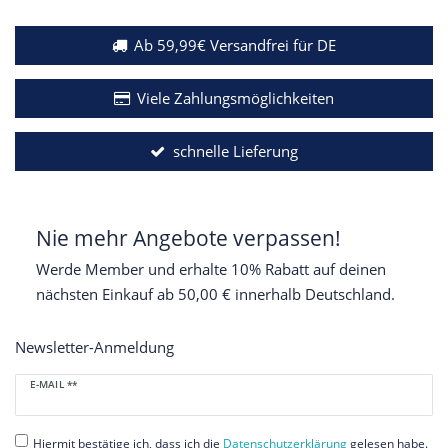
Ab 59,99€ Versandfrei für DE
Viele Zahlungsmöglichkeiten
schnelle Lieferung
Nie mehr Angebote verpassen!
Werde Member und erhalte 10% Rabatt auf deinen
nächsten Einkauf ab 50,00 € innerhalb Deutschland.
Newsletter-Anmeldung
Newsletter
E-MAIL **
Honig
Hiermit bestätige ich, dass ich die
Daten­schutz­erklärung
gelesen habe.