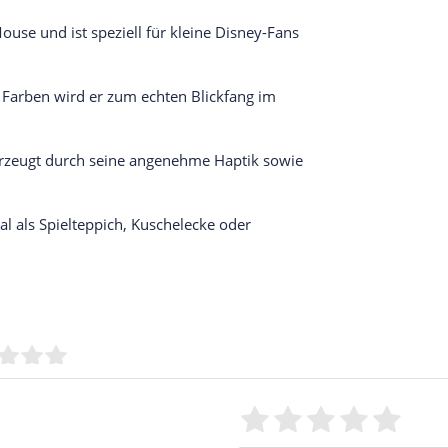
ouse und ist speziell für kleine Disney-Fans
 Farben wird er zum echten Blickfang im
erzeugt durch seine angenehme Haptik sowie
eal als Spielteppich, Kuschelecke oder
Bewertungssterne
1
2
3
4
5