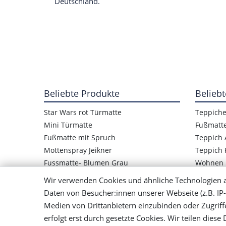
Deutschland.
Beliebte Produkte
Beliebt
Star Wars rot Türmatte
Teppich
Mini Türmatte
Fußmatt
Fußmatte mit Spruch
Teppich 
Mottenspray Jeikner
Teppich 
Fussmatte- Blumen Grau
Wohnen
Star Wars Logo Türmatte
Wir verwenden Cookies und ähnliche Technologien 
Kinder Fußmatte Frosch
Daten von Besucher:innen unserer Webseite (z.B. IP-
Mensch ärger Dich nicht Teppich
Medien von Drittanbietern einzubinden oder Zugriff
Bunter Teppich Handgewebt
erfolgt erst durch gesetzte Cookies. Wir teilen diese