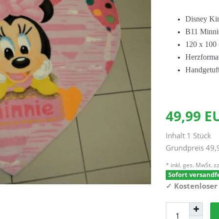
Disney Ki
B11 Minn
120 x 100
Herzforma
Handgetuf
49,99 
Inhalt
1
Stück
Grundpreis
49,
* inkl. ges. MwSt. zz
Sofort versandfe
✓
Kostenloser