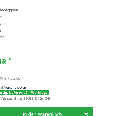
nderteppich
ie
 cm
t
ted
*
EUR
99 € / Stück
gl.
Versandkosten
rtig, Lieferzeit 2-4 Werktage
 Versand ab 59,99 € für DE
In den Warenkorb