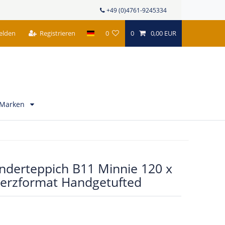
+49 (0)4761-9245334
elden
Registrieren
0
0
0,00 EUR
Marken
inderteppich B11 Minnie 120 x
erzformat Handgetufted